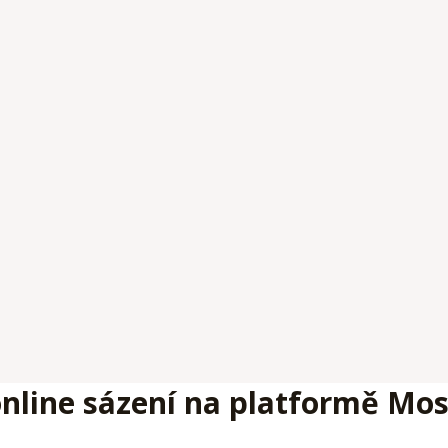
nline sázení na platformě Mos