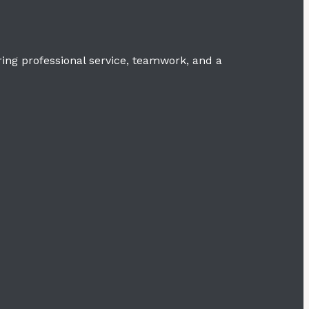
ring professional service, teamwork, and a