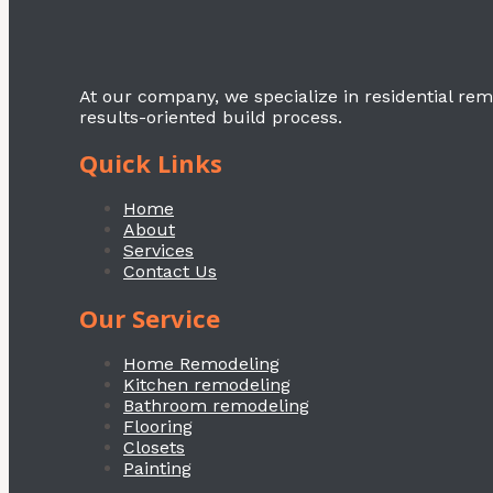
At our company, we specialize in residential re
results-oriented build process.
Quick Links
Home
About
Services
Contact Us
Our Service
Home Remodeling
Kitchen remodeling
Bathroom remodeling
Flooring
Closets
Painting