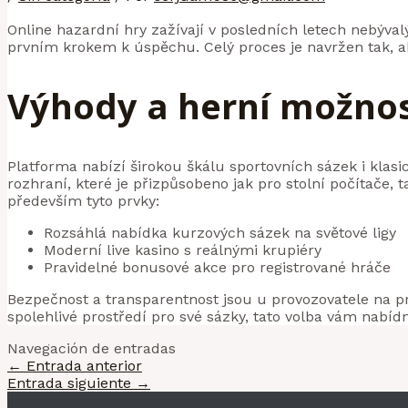
Online hazardní hry zažívají v posledních letech nebýva
prvním krokem k úspěchu. Celý proces je navržen tak, ab
Výhody a herní možnos
Platforma nabízí širokou škálu sportovních sázek i klas
rozhraní, které je přizpůsobeno jak pro stolní počítače, t
především tyto prvky:
Rozsáhlá nabídka kurzových sázek na světové ligy
Moderní live kasino s reálnými krupiéry
Pravidelné bonusové akce pro registrované hráče
Bezpečnost a transparentnost jsou u provozovatele na pr
spolehlivé prostředí pro své sázky, tato volba vám nabí
Navegación de entradas
←
Entrada anterior
Entrada siguiente
→